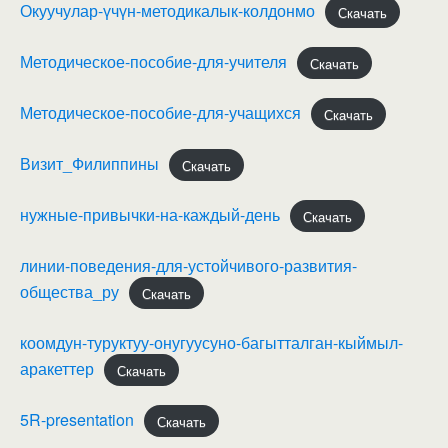
Окуучулар-үчүн-методикалык-колдонмо
Скачать
Методическое-пособие-для-учителя
Скачать
Методическое-пособие-для-учащихся
Скачать
Визит_Филиппины
Скачать
нужные-привычки-на-каждый-день
Скачать
линии-поведения-для-устойчивого-развития-
общества_ру
Скачать
коомдун-туруктуу-онугуусуно-багытталган-кыймыл-
аракеттер
Скачать
5R-presentation
Скачать