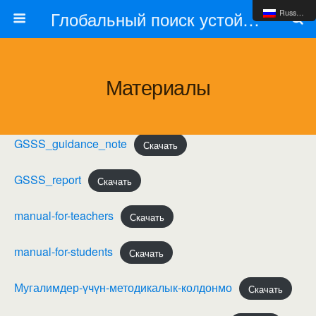
Глобальный поиск устойчивых школ
Russian
Материалы
GSSS_guidance_note
Скачать
GSSS_report
Скачать
manual-for-teachers
Скачать
manual-for-students
Скачать
Мугалимдер-үчүн-методикалык-колдонмо
Скачать