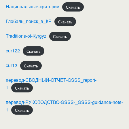
Национальные-критерии
Скачать
Глобаль_поиск_в_КР
Скачать
Traditions-of-Kyrgyz
Скачать
cur122
Скачать
cur12
Скачать
перевод-СВОДНЫЙ-ОТЧЕТ-GSSS_report-
1
Скачать
перевод-РУКОВОДСТВО-GSSS-_GSSS-guidance-note-
1
Скачать