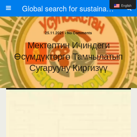
Global search for sustainable schools
English
25.11.2021 •
No Comments
Мектептин Ичиндеги
Өсүмдүктөргө Тамчылатып
Сугарууну Киргизүү